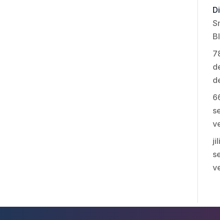
Di
S
B
7
de
d
6
se
v
ji
se
v