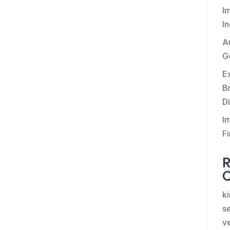
I
I
An
G
E
Br
Di
I
Fi
k
se
v