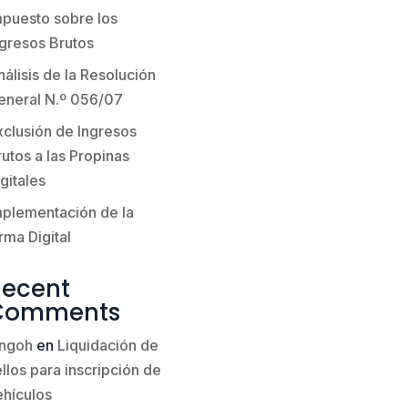
mpuesto sobre los
ngresos Brutos
álisis de la Resolución
eneral N.º 056/07
xclusión de Ingresos
utos a las Propinas
gitales
mplementación de la
rma Digital
Recent
Comments
ingoh
en
Liquidación de
llos para inscripción de
ehículos