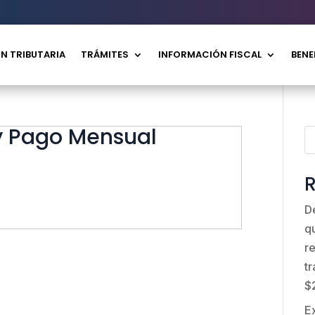
N TRIBUTARIA
TRÁMITES
INFORMACIÓN FISCAL
BENE
y Pago Mensual
R
D
q
r
t
$
E