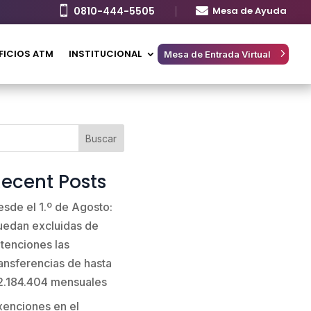

0810-444-5505

Mesa de Ayuda
FICIOS ATM
INSTITUCIONAL
Mesa de Entrada Virtual
Buscar
ecent Posts
esde el 1.º de Agosto:
uedan excluidas de
etenciones las
ransferencias de hasta
2.184.404 mensuales
xenciones en el