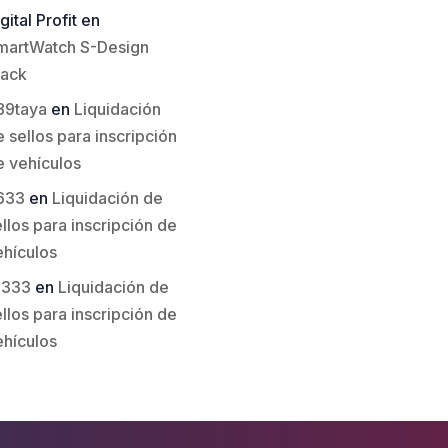
gital Profit
en
martWatch S-Design
lack
89taya
en
Liquidación
 sellos para inscripción
e vehículos
633
en
Liquidación de
llos para inscripción de
ehículos
li333
en
Liquidación de
llos para inscripción de
ehículos