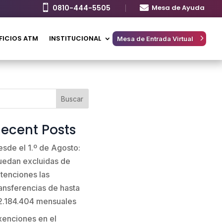

0810-444-5505

Mesa de Ayuda
FICIOS ATM
INSTITUCIONAL
Mesa de Entrada Virtual
Buscar
ecent Posts
esde el 1.º de Agosto:
uedan excluidas de
etenciones las
ransferencias de hasta
2.184.404 mensuales
xenciones en el