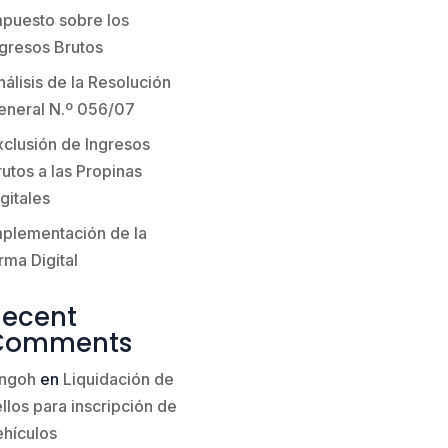
mpuesto sobre los
ngresos Brutos
álisis de la Resolución
eneral N.º 056/07
xclusión de Ingresos
utos a las Propinas
gitales
mplementación de la
rma Digital
Recent
Comments
ingoh
en
Liquidación de
llos para inscripción de
ehículos