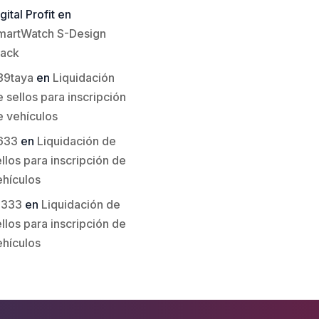
gital Profit
en
martWatch S-Design
lack
89taya
en
Liquidación
 sellos para inscripción
e vehículos
633
en
Liquidación de
llos para inscripción de
ehículos
li333
en
Liquidación de
llos para inscripción de
ehículos