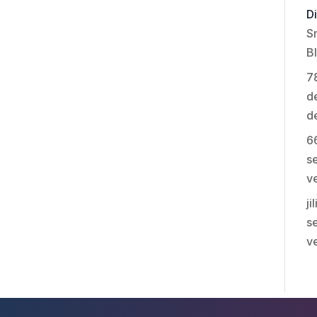
Di
S
B
7
de
d
6
se
v
ji
se
v