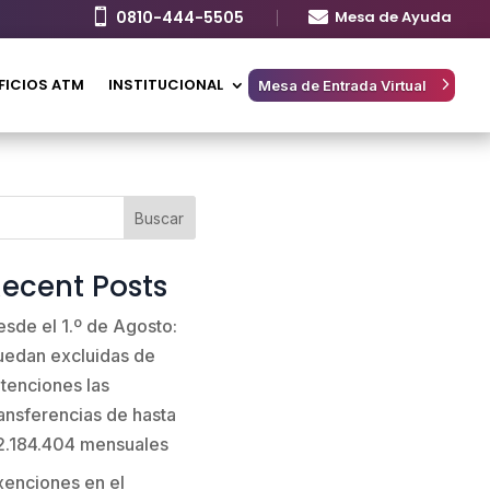

0810-444-5505

Mesa de Ayuda
FICIOS ATM
INSTITUCIONAL
Mesa de Entrada Virtual
Buscar
ecent Posts
esde el 1.º de Agosto:
uedan excluidas de
etenciones las
ransferencias de hasta
2.184.404 mensuales
xenciones en el