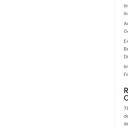
I
I
An
G
E
Br
Di
I
Fi
7
de
d