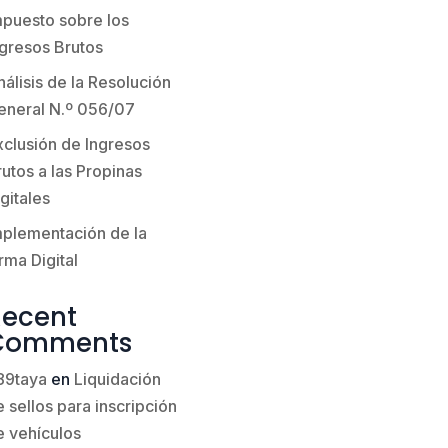
mpuesto sobre los
ngresos Brutos
álisis de la Resolución
eneral N.º 056/07
xclusión de Ingresos
utos a las Propinas
gitales
mplementación de la
rma Digital
Recent
Comments
89taya
en
Liquidación
 sellos para inscripción
e vehículos