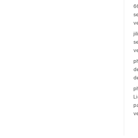
6
se
v
ji
se
v
p
de
d
p
Li
pa
v