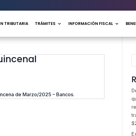
N TRIBUTARIA
TRÁMITES
INFORMACIÓN FISCAL
BENE
uincenal
R
D
uincena de Marzo/2025 – Bancos.
q
r
t
$
E