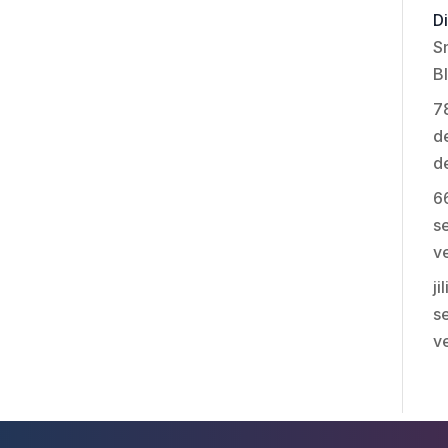
Di
S
B
7
de
d
6
se
v
ji
se
v