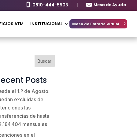

0810-444-5505

Mesa de Ayuda
FICIOS ATM
INSTITUCIONAL
Mesa de Entrada Virtual
Buscar
ecent Posts
esde el 1.º de Agosto:
uedan excluidas de
etenciones las
ransferencias de hasta
2.184.404 mensuales
xenciones en el