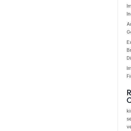
I
I
An
G
E
Br
Di
I
Fi
k
se
v