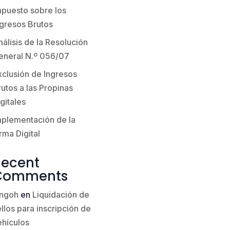
mpuesto sobre los
ngresos Brutos
álisis de la Resolución
eneral N.º 056/07
xclusión de Ingresos
utos a las Propinas
gitales
mplementación de la
rma Digital
Recent
Comments
ingoh
en
Liquidación de
llos para inscripción de
ehículos