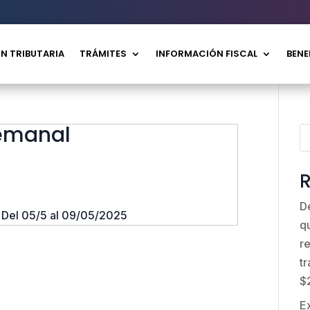
N TRIBUTARIA
TRÁMITES
INFORMACIÓN FISCAL
BENE
Semanal
R
D
 Del 05/5 al 09/05/2025
q
r
t
$
E