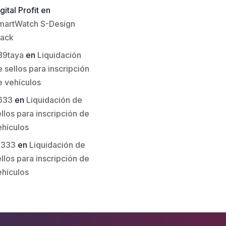
gital Profit
en
martWatch S-Design
lack
89taya
en
Liquidación
 sellos para inscripción
e vehículos
633
en
Liquidación de
llos para inscripción de
ehículos
li333
en
Liquidación de
llos para inscripción de
ehículos