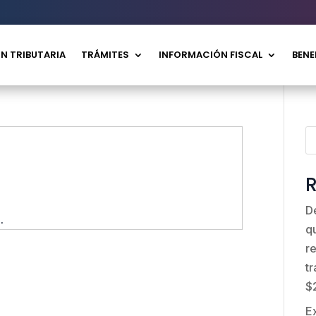
N TRIBUTARIA
TRÁMITES
INFORMACIÓN FISCAL
BENE
R
D
.
q
r
t
$
E