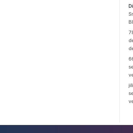
Di
S
B
7
de
d
6
se
v
ji
se
v