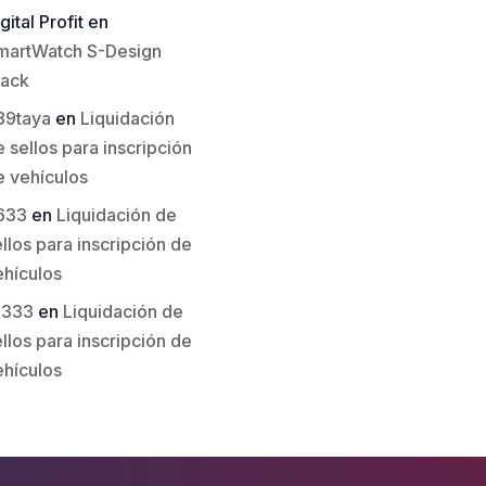
gital Profit
en
martWatch S-Design
lack
89taya
en
Liquidación
 sellos para inscripción
e vehículos
633
en
Liquidación de
llos para inscripción de
ehículos
li333
en
Liquidación de
llos para inscripción de
ehículos