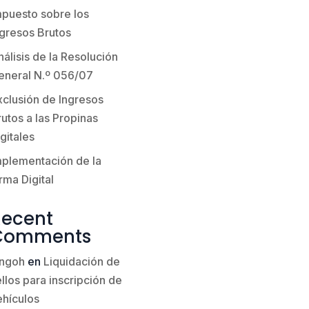
mpuesto sobre los
ngresos Brutos
álisis de la Resolución
eneral N.º 056/07
xclusión de Ingresos
utos a las Propinas
gitales
mplementación de la
rma Digital
Recent
Comments
ingoh
en
Liquidación de
llos para inscripción de
ehículos