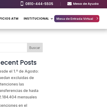

0810-444-5505

Mesa de Ayuda
FICIOS ATM
INSTITUCIONAL
Mesa de Entrada Virtual
Buscar
ecent Posts
esde el 1.º de Agosto:
uedan excluidas de
etenciones las
ransferencias de hasta
2.184.404 mensuales
xenciones en el