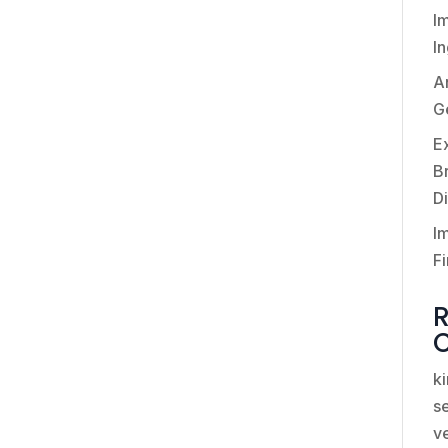
I
I
An
G
E
Br
Di
I
Fi
k
se
v