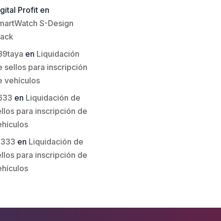
gital Profit
en
martWatch S-Design
lack
89taya
en
Liquidación
 sellos para inscripción
e vehículos
633
en
Liquidación de
llos para inscripción de
ehículos
li333
en
Liquidación de
llos para inscripción de
ehículos