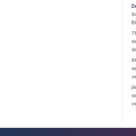
Di
S
B
7
de
d
6
se
v
ji
se
v