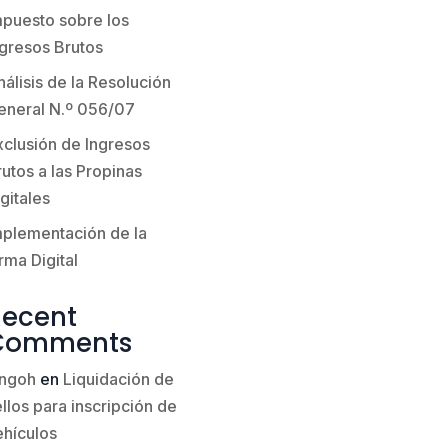
mpuesto sobre los
ngresos Brutos
álisis de la Resolución
eneral N.º 056/07
xclusión de Ingresos
utos a las Propinas
gitales
mplementación de la
rma Digital
Recent
Comments
ingoh
en
Liquidación de
llos para inscripción de
ehículos