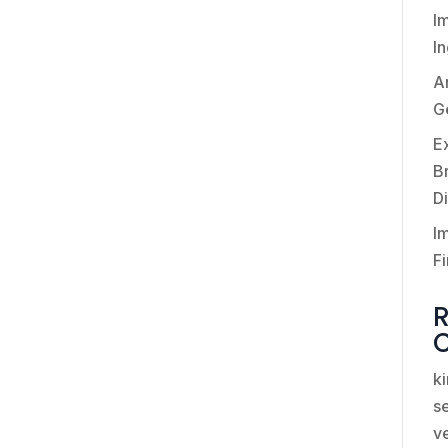
I
I
An
G
E
Br
Di
I
Fi
k
se
v