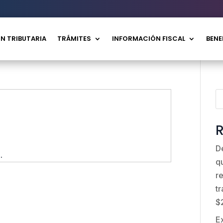
N TRIBUTARIA
TRÁMITES
INFORMACIÓN FISCAL
BENE
R
D
.
q
r
t
$
E