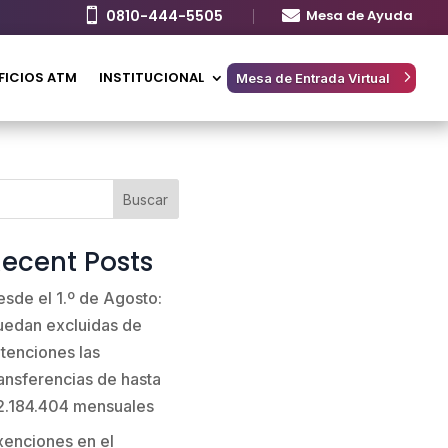

0810-444-5505

Mesa de Ayuda
FICIOS ATM
INSTITUCIONAL
Mesa de Entrada Virtual
Buscar
ecent Posts
esde el 1.º de Agosto:
uedan excluidas de
etenciones las
ransferencias de hasta
2.184.404 mensuales
xenciones en el