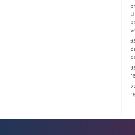
p
Li
pa
v
t
de
d
t
1
2
1