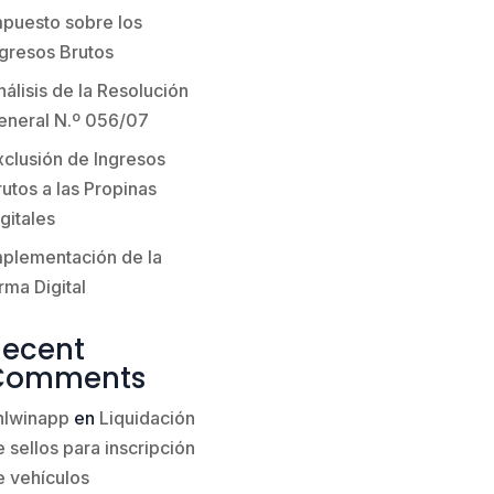
mpuesto sobre los
ngresos Brutos
álisis de la Resolución
eneral N.º 056/07
xclusión de Ingresos
utos a las Propinas
gitales
mplementación de la
rma Digital
Recent
Comments
hlwinapp
en
Liquidación
 sellos para inscripción
e vehículos