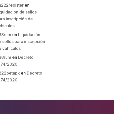
h222register
en
quidación de sellos
ra inscripción de
ehículos
t88rum
en
Liquidación
 sellos para inscripción
e vehículos
t88rum
en
Decreto
674/2020
222betapk
en
Decreto
674/2020