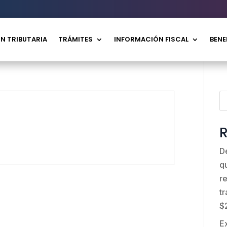
N TRIBUTARIA
TRÁMITES
INFORMACIÓN FISCAL
BENE
R
D
q
r
t
$
E