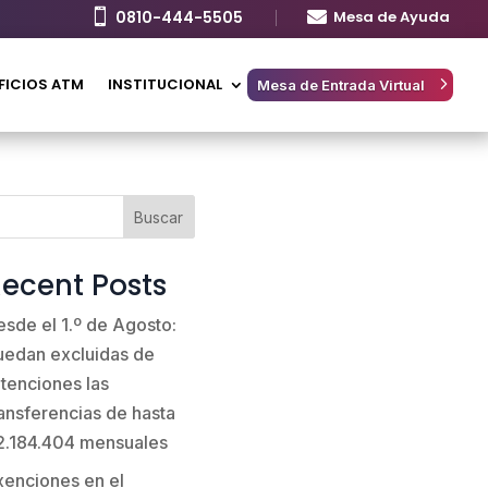

0810-444-5505

Mesa de Ayuda
FICIOS ATM
INSTITUCIONAL
Mesa de Entrada Virtual
Buscar
ecent Posts
esde el 1.º de Agosto:
uedan excluidas de
etenciones las
ransferencias de hasta
2.184.404 mensuales
xenciones en el