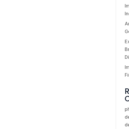
I
I
An
G
E
Br
Di
I
Fi
p
de
d