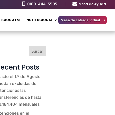

0810-444-5505

Mesa de Ayuda
FICIOS ATM
INSTITUCIONAL
Mesa de Entrada Virtual
Buscar
ecent Posts
esde el 1.º de Agosto:
uedan excluidas de
etenciones las
ransferencias de hasta
2.184.404 mensuales
xenciones en el