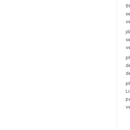
6
se
v
ji
se
v
p
de
d
p
Li
pa
v