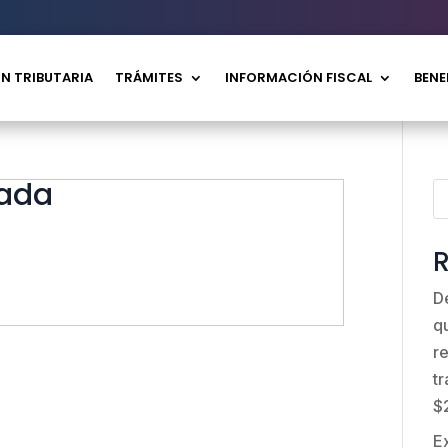
N TRIBUTARIA
TRÁMITES
INFORMACIÓN FISCAL
BENE
rada
R
D
q
r
t
$
E