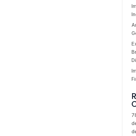
I
I
An
G
E
Br
Di
I
Fi
7
de
d