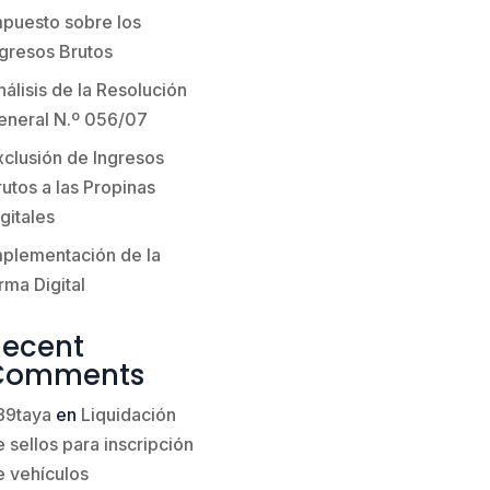
mpuesto sobre los
ngresos Brutos
álisis de la Resolución
eneral N.º 056/07
xclusión de Ingresos
utos a las Propinas
gitales
mplementación de la
rma Digital
Recent
Comments
89taya
en
Liquidación
 sellos para inscripción
e vehículos