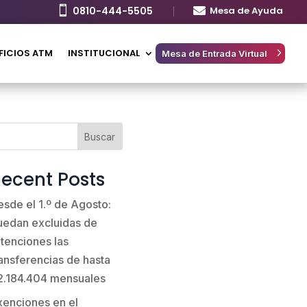

0810-444-5505

Mesa de Ayuda
FICIOS ATM
INSTITUCIONAL
Mesa de Entrada Virtual
Buscar
ecent Posts
esde el 1.º de Agosto:
uedan excluidas de
etenciones las
ransferencias de hasta
2.184.404 mensuales
xenciones en el