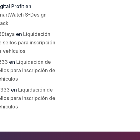
gital Profit
en
martWatch S-Design
lack
89taya
en
Liquidación
 sellos para inscripción
e vehículos
633
en
Liquidación de
llos para inscripción de
ehículos
li333
en
Liquidación de
llos para inscripción de
ehículos