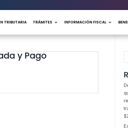
N TRIBUTARIA
TRÁMITES
INFORMACIÓN FISCAL
BENE
rada y Pago
R
D
q
r
t
$
E