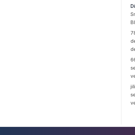
Di
S
B
7
de
d
6
se
v
ji
se
v