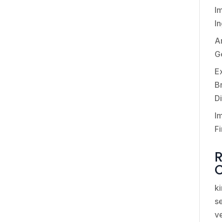
I
I
An
G
E
Br
Di
I
Fi
k
se
v