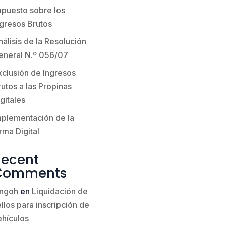
mpuesto sobre los
ngresos Brutos
álisis de la Resolución
eneral N.º 056/07
xclusión de Ingresos
utos a las Propinas
gitales
mplementación de la
rma Digital
Recent
Comments
ingoh
en
Liquidación de
llos para inscripción de
ehículos