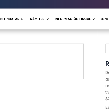
N TRIBUTARIA
TRÁMITES
INFORMACIÓN FISCAL
BENE
R
D
q
r
t
$
E