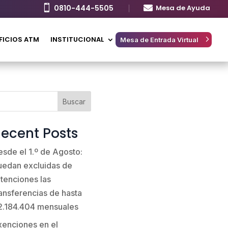

0810-444-5505

Mesa de Ayuda
FICIOS ATM
INSTITUCIONAL
Mesa de Entrada Virtual
Buscar
ecent Posts
esde el 1.º de Agosto:
uedan excluidas de
etenciones las
ransferencias de hasta
2.184.404 mensuales
xenciones en el