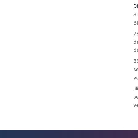
Di
S
B
7
de
d
6
se
v
ji
se
v