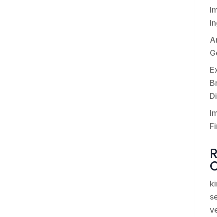
I
I
An
G
E
Br
Di
I
Fi
k
se
v