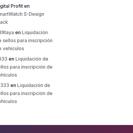
gital Profit
en
martWatch S-Design
lack
89taya
en
Liquidación
 sellos para inscripción
e vehículos
633
en
Liquidación de
llos para inscripción de
ehículos
li333
en
Liquidación de
llos para inscripción de
ehículos