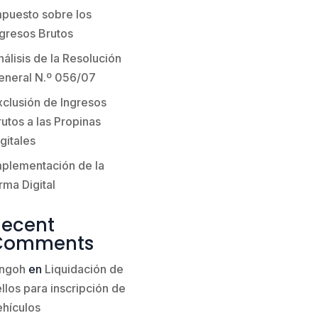
mpuesto sobre los
ngresos Brutos
álisis de la Resolución
eneral N.º 056/07
xclusión de Ingresos
utos a las Propinas
gitales
mplementación de la
rma Digital
Recent
Comments
ingoh
en
Liquidación de
llos para inscripción de
ehículos