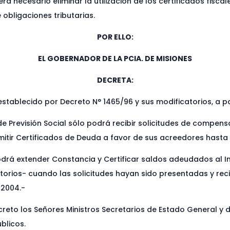
a necesario eliminar la utilización de los certificados fiscal
 obligaciones tributarias.
POR ELLO:
EL GOBERNADOR DE LA PCIA. DE MISIONES
DECRETA:
establecido por Decreto N° 1465/96 y sus modificatorios, a pa
 de Previsión Social sólo podrá recibir solicitudes de comp
mitir Certificados de Deuda a favor de sus acreedores hasta
rá extender Constancia y Certificar saldos adeudados al Inst
orios- cuando las solicitudes hayan sido presentadas y recib
/2004.-
reto los Señores Ministros Secretarios de Estado General y 
blicos.