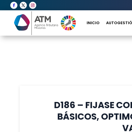
INICIO
AUTOGESTIÓ
D186 – FIJASE C
BÁSICOS, OPTIM
V