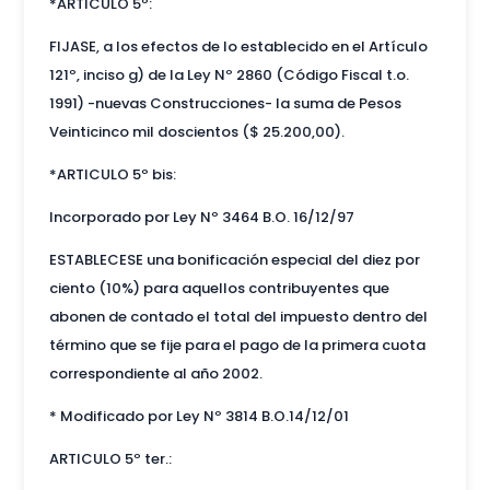
*ARTICULO 5º:
FIJASE, a los efectos de lo establecido en el Artículo
121º, inciso g) de la Ley Nº 2860 (Código Fiscal t.o.
1991) -nuevas Construcciones- la suma de Pesos
Veinticinco mil doscientos ($ 25.200,00).
*ARTICULO 5º bis:
Incorporado por Ley Nº 3464 B.O. 16/12/97
ESTABLECESE una bonificación especial del diez por
ciento (10%) para aquellos contribuyentes que
abonen de contado el total del impuesto dentro del
término que se fije para el pago de la primera cuota
correspondiente al año 2002.
* Modificado por Ley Nº 3814 B.O.14/12/01
ARTICULO 5º ter.: