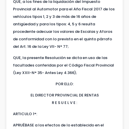
QUE, a los fines de la liquidación del Impuesto
Provincial al Automotor para el Año Fiscal 2017 de los
vehículos tipos 1, 2 y 3 de más de 16 años de
antigüedad y para los tipos: 4, 5 y 6 resulta
procedente adecuar los valores de Escalas y Aforos
de conformidad con lo previsto en el quinto párrafo
del Art. 16 de la Ley VII- N° 77;
QUE, la presente Resolución se dicta en uso de las
facultades conferidas por el Código Fiscal Provincial
(Ley XXII-N° 35- Antes Ley 4.366);
POR ELLO:
EL DIRECTOR PROVINCIAL DE RENTAS
R E S U E L V E :
ARTICULO 1°:
APRUÉBASE a los efectos de lo establecido en el