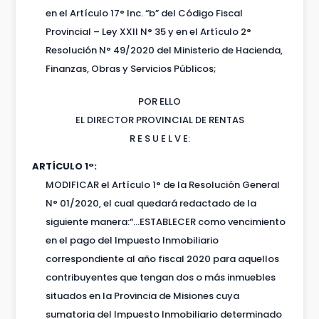
en el Artículo 17° Inc. “b” del Código Fiscal
Provincial – Ley XXII N° 35 y en el Artículo 2°
Resolución N° 49/2020 del Ministerio de Hacienda,
Finanzas, Obras y Servicios Públicos;
POR ELLO
EL DIRECTOR PROVINCIAL DE RENTAS
R E S U E L V E:
ARTÍCULO 1°:
MODIFICAR el Artículo 1° de la Resolución General
N° 01/2020, el cual quedará redactado de la
siguiente manera:“…ESTABLECER como vencimiento
en el pago del Impuesto Inmobiliario
correspondiente al año fiscal 2020 para aquellos
contribuyentes que tengan dos o más inmuebles
situados en la Provincia de Misiones cuya
sumatoria del Impuesto Inmobiliario determinado