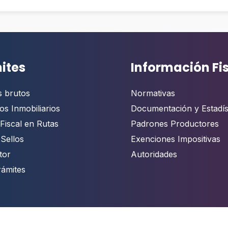
ites
Información Fi
s brutos
Normativas
os Inmobiliarios
Documentación y Estadís
Fiscal en Rutas
Padrones Productores
 Sellos
Exenciones Impositivas
tor
Autoridades
rámites