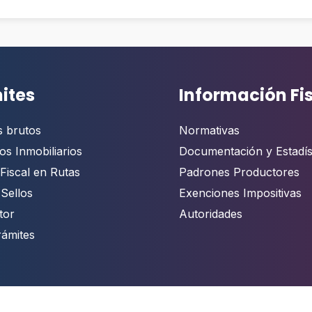
ites
Información Fi
s brutos
Normativas
os Inmobiliarios
Documentación y Estadís
Fiscal en Rutas
Padrones Productores
 Sellos
Exenciones Impositivas
tor
Autoridades
rámites