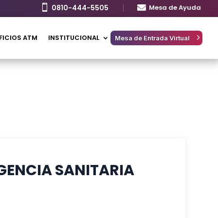

0810-444-5505

Mesa de Ayuda
FICIOS ATM
INSTITUCIONAL
Mesa de Entrada Virtual
GENCIA SANITARIA