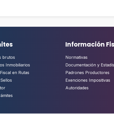
ites
Información Fi
s brutos
Normativas
os Inmobiliarios
Documentación y Estadís
Fiscal en Rutas
Padrones Productores
 Sellos
Exenciones Impositivas
tor
Autoridades
rámites