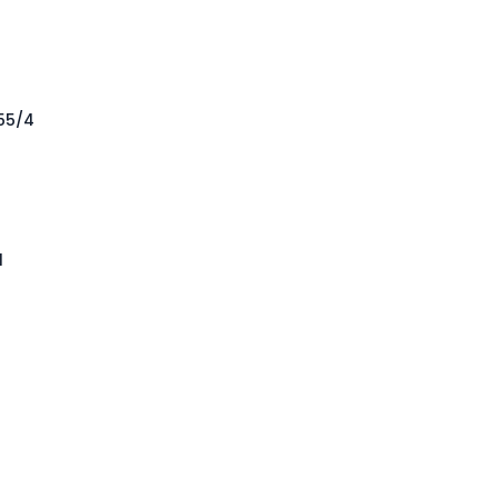
355/4
1