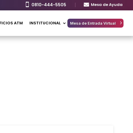

0810-444-5505

Mesa de Ayuda
FICIOS ATM
INSTITUCIONAL
Mesa de Entrada Virtual