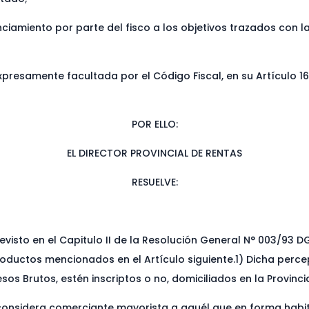
nciamiento por parte del fisco a los objetivos trazados con
presamente facultada por el Código Fiscal, en su Artículo 16°
POR ELLO:
EL DIRECTOR PROVINCIAL DE RENTAS
RESUELVE:
isto en el Capitulo II de la Resolución General N° 003/93 D
roductos mencionados en el Artículo siguiente.1) Dicha perce
os Brutos, estén inscriptos o no, domiciliados en la Provinci
e considera comerciante mayorista a aquél que en forma habi