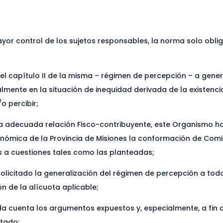
ayor control de los sujetos responsables, la norma solo obli
el capítulo II de la misma – régimen de percepción – a gene
ente en la situación de inequidad derivada de la existenc
o percibir;
una adecuada relación Fisco-contribuyente, este Organismo 
mica de la Provincia de Misiones la conformación de Comis
s a cuestiones tales como las planteadas;
licitado la generalización del régimen de percepción a todos
n de la alícuota aplicable;
a cuenta los argumentos expuestos y, especialmente, a fin d
ctado;