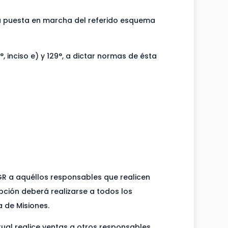
 la puesta en marcha del referido esquema
, inciso e) y 129°, a dictar normas de ésta
GR a aquéllos responsables que realicen
pción deberá realizarse a todos los
a de Misiones.
tual realice ventas a otros responsables