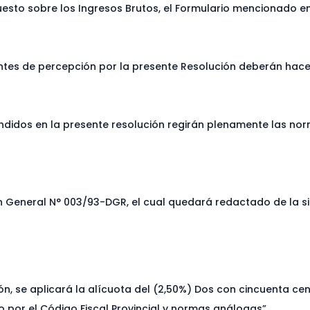
uesto sobre los Ingresos Brutos, el Formulario mencionado en
es de percepción por la presente Resolución deberán hacerlo
endidos en la presente resolución regirán plenamente las nor
ión General N° 003/93-DGR, el cual quedará redactado de la s
ción, se aplicará la alícuota del (2,50%) Dos con cincuenta c
o por el Código Fiscal Provincial y normas análogas”.