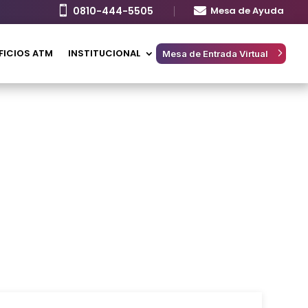

0810-444-5505

Mesa de Ayuda
FICIOS ATM
INSTITUCIONAL
Mesa de Entrada Virtual