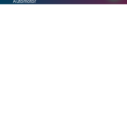
Automotor
Otros Trámites
Información Fiscal
Normativas
Documentación y Estadísticas
Padrones Productores
Exenciones Impositivas
Autoridades
Centro de Ayuda
Contacto
,
Guías y Manuales de Usuario
Videotutoriales