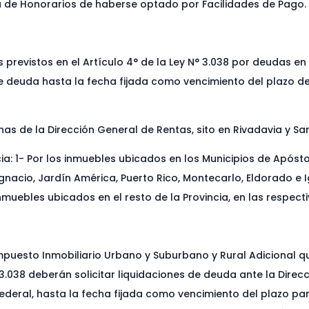
ta de Honorarios de haberse optado por Facilidades de Pago.
os previstos en el Artículo 4° de la Ley N° 3.038 por deudas 
 de deuda hasta la fecha fijada como vencimiento del plazo de
nas de la Dirección General de Rentas, sito en Rivadavia y S
cia: 1- Por los inmuebles ubicados en los Municipios de Apósto
Ignacio, Jardín América, Puerto Rico, Montecarlo, Eldorado e 
nmuebles ubicados en el resto de la Provincia, en las respect
puesto Inmobiliario Urbano y Suburbano y Rural Adicional q
° 3.038 deberán solicitar liquidaciones de deuda ante la Dir
al Federal, hasta la fecha fijada como vencimiento del plazo 