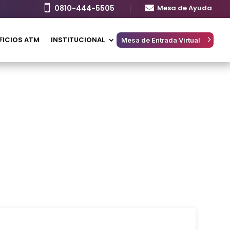

0810-444-5505

Mesa de Ayuda
FICIOS ATM
INSTITUCIONAL
Mesa de Entrada Virtual