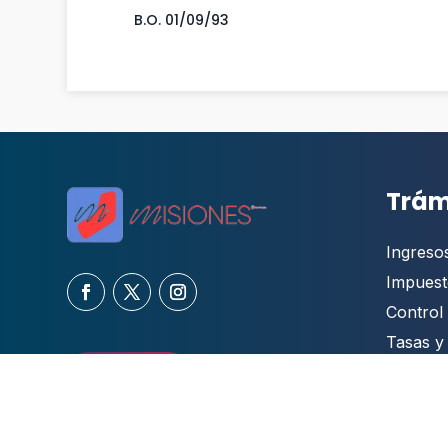
B.O. 01/09/93
Trám
Ingreso
Impuest
Control 
Tasas y
Automo
Contactate
Otros T