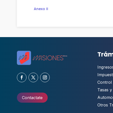
Anexo II
Trám
Ingreso
Impuest
Control 
Tasas y
Automo
Contactate
Otros T