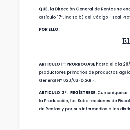
QUE,
la Dirección General de Rentas se en
artículo 17°, inciso b) del Código Fiscal Pro
POR ELLO:
E
ARTICULO 1º:
PRORROGASE
hasta el día 28
productores primarios de productos agrícol
General N° 020/03-D.G.R.-.
ARTICULO 2º: REGÍSTRESE.
Comuníquese. T
la Producción, las Subdirecciones de Fiscal
de Rentas y por sus intermedios a los dis