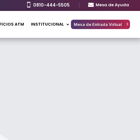

0810-444-5505

Mesa de Ayuda
FICIOS ATM
INSTITUCIONAL
Mesa de Entrada Virtual