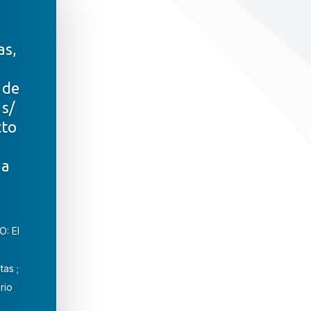
as,
 de
 s/
cto
 a
O: El
tas ;
rio