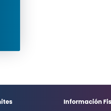
ites
Información Fi