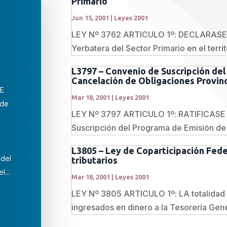
Primario
Jun 15, 2001
|
Leyes 2001
LEY Nº 3762 ARTICULO 1º: DECLARASE e
Yerbatera del Sector Primario en el territo
L3797 – Convenio de Suscripción de
Cancelación de Obligaciones Provin
SE
Mar 18, 2001
|
Leyes 2001
 de
LEY Nº 3797 ARTICULO 1º: RATIFICASE e
Suscripción del Programa de Emisión de L
L3805 – Ley de Coparticipación Fede
 del
tributarios
...
Mar 18, 2001
|
Leyes 2001
LEY Nº 3805 ARTICULO 1º: LA totalidad 
ingresados en dinero a la Tesorería Gener