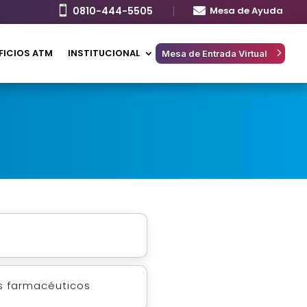

0810-444-5505

Mesa de Ayuda
FICIOS ATM
INSTITUCIONAL
Mesa de Entrada Virtual
os farmacéuticos