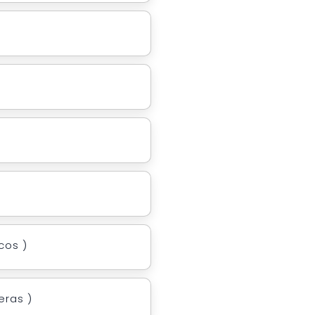
cos )
eras )