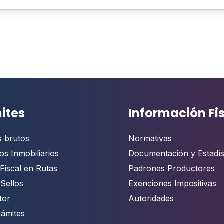
ites
Información Fi
s brutos
Normativas
os Inmobiliarios
Documentación y Estadís
Fiscal en Rutas
Padrones Productores
 Sellos
Exenciones Impositivas
tor
Autoridades
rámites