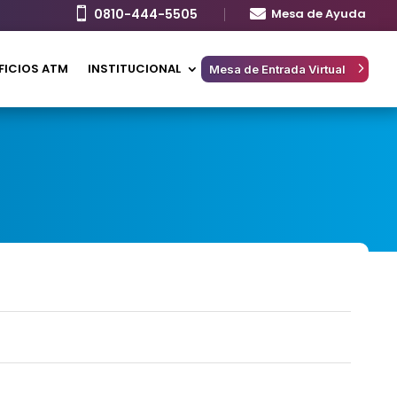

0810-444-5505

Mesa de Ayuda
FICIOS ATM
INSTITUCIONAL
Mesa de Entrada Virtual