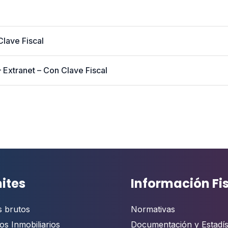
Clave Fiscal
Extranet – Con Clave Fiscal
ites
Información Fi
s brutos
Normativas
os Inmobiliarios
Documentación y Estadís